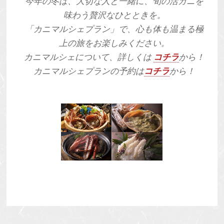
今年の冬は、大切な人と一緒に、旬の活ガニを
味わう贅沢なひとときを。
「カニマルシェプラン」で、心も体も温まる極
上の旅をお楽しみください。
カニマルシェについて、詳しくは
コチラ
から！
カニマルシェプランの予約は
コチラ
から！