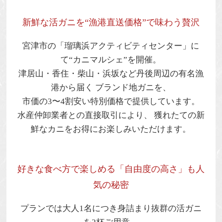
新鮮な活ガニを“漁港直送価格”で味わう贅沢
宮津市の「瑠璃浜アクティビティセンター」に
て“カニマルシェ”を開催。
津居山・香住・柴山・浜坂など丹後周辺の有名漁
港から届く
ブランド地ガニ
を、
市価の3〜4割安い特別価格
で提供しています。
水産仲卸業者との直接取引により、 獲れたての新
鮮なカニをお得にお楽しみいただけます。
好きな食べ方で楽しめる「自由度の高さ」も人
気の秘密
プランでは大人1名につき
身詰まり抜群の活ガニ