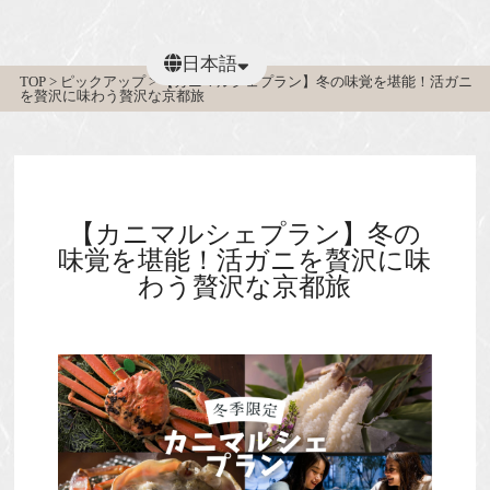
日本語
TOP
>
ピックアップ
>
【カニマルシェプラン】冬の味覚を堪能！活ガニ
を贅沢に味わう贅沢な京都旅
繁體中文
【カニマルシェプラン】冬の
味覚を堪能！活ガニを贅沢に味
わう贅沢な京都旅