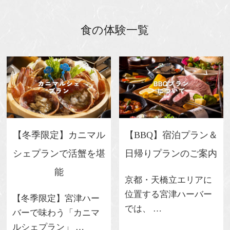
食の体験一覧
【冬季限定】カニマル
【BBQ】宿泊プラン＆
シェプランで活蟹を堪
日帰りプランのご案内
能
京都・天橋立エリアに
位置する宮津ハーバー
【冬季限定】宮津ハー
では、 …
バーで味わう「カニマ
ルシェプラン」 …