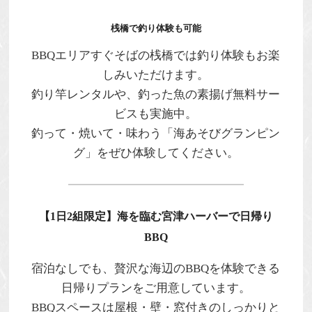
桟橋で釣り体験も可能
BBQエリアすぐそばの桟橋では
釣り体験
もお楽
しみいただけます。
釣り竿レンタルや、釣った魚の
素揚げ無料サー
ビス
も実施中。
釣って・焼いて・味わう「海あそびグランピン
グ」をぜひ体験してください。
【1日2組限定】海を臨む宮津ハーバーで日帰り
BBQ
宿泊なしでも、贅沢な海辺のBBQを体験できる
日帰りプラン
をご用意しています。
BBQスペースは
屋根・壁・窓付き
のしっかりと