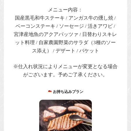
メニュー内容：
国産黒毛和牛ステーキ / アンガス牛の燻し焼 /
ベーコンステーキ / ソーセージ / 活きアワビ /
宮津産地魚のアクアパッツァ / 日替わりスキレ
ット料理 / 自家農園野菜のサラダ（3種のソー
ス添え） / デザート / バケット
※仕入れ状況によりメニューが変更となる場合
がございます。予めご了承ください。
お持ち込みプラン